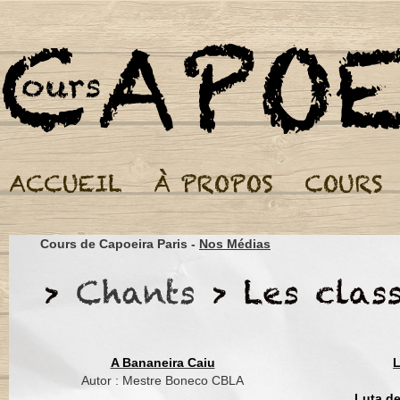
Cours de Capoeira Par
Ai ai ai ai
São Bento me chama
Cours de Capoeira Paris -
Nos Médias
Ai ai ai ai
São Bento me quer
Ai ai ai ai
São Bento me chama
A Bananeira Caiu
L
Ai ai ai ai
Autor : Mestre Boneco CBLA
Luta d