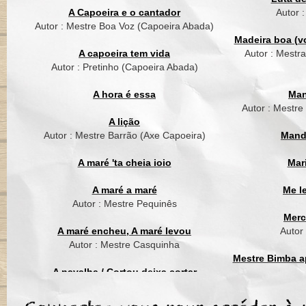
São Bento me quer
A Capoeira e o cantador
Autor 
Ai ai ai ai
Autor : Mestre Boa Voz (Capoeira Abada)
Madeira boa (vo
E bate palma pra ele
A capoeira tem vida
Autor : Mestr
Ai ai ai ai
Autor : Pretinho (Capoeira Abada)
Apanha de mulher
A hora é essa
Man
Ai ai ai ai
Autor : Mestre
A lição
São Bento me chama
Autor : Mestre Barrão (Axe Capoeira)
Mand
Ai ai ai ai
A maré 'ta cheia ioio
Mar
São Bento me quer
Ai ai ai ai
A maré a maré
Me l
Autor : Mestre Pequinês
Merc
A maré encheu, A maré levou
Autor
Autor : Mestre Casquinha
Mestre Bimba ap
A navalha / Cortou deixa cortar
Autor : Mestre Suassuna (Grupo Cordão
Mest
de Ouro)
Ai ai ai ai