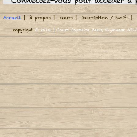
Meu Berimbau
São bento* m'appelle
A roda jà começou
Ai ai ai ai
M
A volta do mundo, é como a maré
Autor
São bento me veut
Ai ai ai ai
Adeus adeus (Boa viagem)
M
Autor : Mestre Marrom
Autor : CM Casq
São bento m'appelle
Cord
Ai ai ai ai
Africa se uniu
Mund
São bento me veut
Agora Sim Que Mataram O Meu Besouro
Autor : Mestre
Ai ai ai ai
Autor : Mestre Jogo De Dentro
N
Et tape des mains pou
Aidé, negra africana
Ai ai ai ai
Autor : Professor Marquinho Coreba
Nega n
(Capoeira Gerais)
Autor : Mestre
Attrape la femme
Ai ai ai ai
Além-mar
Nego n
Autor : Mestre S
São bento m'appelle
Amor
Ai ai ai ai
Autor : Graduado Voador (Capoeira Nagô)
N
Autor : 
São bento me veut