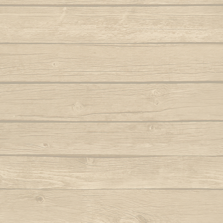
Folha seca
Vem j
Autor : Mestre 
Hoje eu tava pensando em casa
Autor : Professor Pretinho
Vento
Autor 
Hoje me leva o coração pra Bahia
Autor : Graduado Voador (Capoeira Nagô)
Vou no b
Hoje tem capoeira aiá
Iê meu berimbau
Autor : Instrutor Saracuru (Capoeira Brasil)
La na Bahia côco de dendê
Lembra de Bimba
Autor : Graduado Voador (Capoeira Nago)