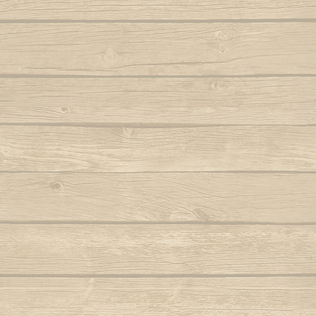
Samba lê 
Dendê
São b
Dende mare
São bento
Dona Maria como vai você
Saudade d
E caminhador
Autor : Boa 
Autor : Mestre Ramos (Senzala)
Saudad
E da nossa cor
Autor : Mestre 
E e e Viola
Se eu 
Autor : Mestre Kim
Mestre Vagalu
E hoje tem capoeira
Sentiment
Autor : Mestre Camisa (Abada)
Ser Capoe
E la la eh la eh la
Autor : Mestre Esquilo
E marinheiro