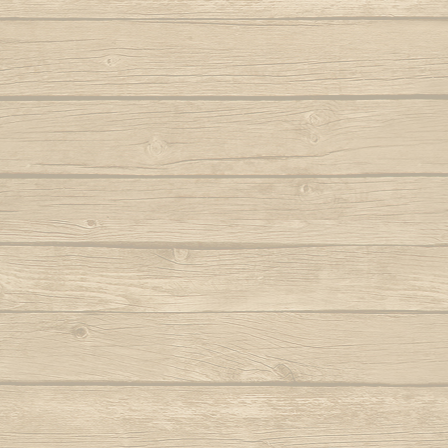
Autor : Fala Mansa (Capoeira Abada)
S
Eh Bahia
Autor : Mestre
Autor : Mestre Boneco Canta
Sinto 
Ela e linda a Capoeira
Autor : Mestr
Autor : Mestre Capu
Ela te chama (Capoeira vem)
Sou Capoei
Autor : Contra-Mestre Chicão
Sou
Eu acabei de chegar trazendo dendê
Sou movi
Eu quero voltar
Autor : Mestre 
Autor : Faisca (Grupo Candeias)
Tin tin
Eu vou tambem, eu vou pro mar
Autor : Lagarto (Grupo Camangula)
Tris
Autor : 
Familia de ouro
Autor : Mestre Chicote (Cordão de Ouro
Va
Paris)
Autor