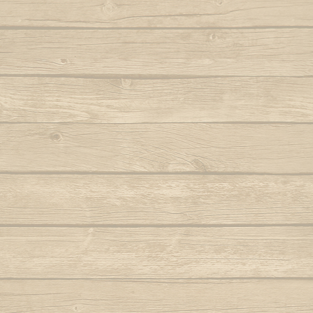
Autor : Formado Cigano
Quando eu
Auteur : Mestr
Capoeira de Angola
Autor : Mestre Charm
Quando meu mes
Capoeira de verdade
Autor : Professor Fanho (Capoeira Brasil)
Que pr
Marq
Capoeira é Beleza
Autor : Mestre Matias
Quem nunc
Autor : 
Capoeirando
Autor : Mestre Espirrinho
Quem 
Autor :
Catarina, meu amor
Autor : Mestre Mão Branca
Rainha do 
Autor : Profe
Cor de misterio
(Cap
Autor : Mestre Mão Branca (Capoeira
Gerais)
Ro
Cordão de ouro é Besouro Manganga
Roda
Autor : Mestre Mão Branca