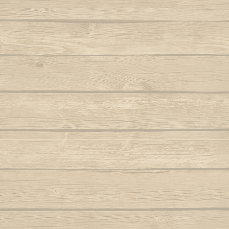
Berimbau de Bimba
Autor : Mestre Elias
Ola ola é
Berimbau falou
Para
Autor : Graduado Voador (Capoeira Nagô)
Joyeu
Berimbau mandou se benzer
P
Autor : Boa Voz (Abada)
Autor : C
Berimbau tocou
P
Autor : 
Cade meu espinho de laranjeira
Autor : Profesor Pretinho (Abada)
Po
Autor : Mestre 
Camafeu (Samba no mar)
Pra jogar aq
Capineiro de ioiô
Música: Contra-
Mest
Capoeira a mais bela é você
Autor : Mestre Torneiro Cantando
Aut
Capoeira da Africa