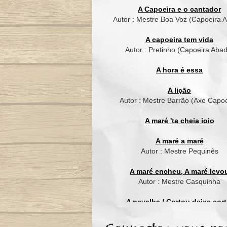
A Capoeira e o cantador
Autor : Mestre Boa Voz (Capoeira 
A capoeira tem vida
Autor : Pretinho (Capoeira Aba
A hora é essa
A lição
Autor : Mestre Barrão (Axe Capoe
A maré 'ta cheia ioio
A maré a maré
Autor : Mestre Pequinês
A maré encheu, A maré levo
Autor : Mestre Casquinha
A navalha / Cortou deixa cort
Autor : Mestre Suassuna (Grupo C
de Ouro)