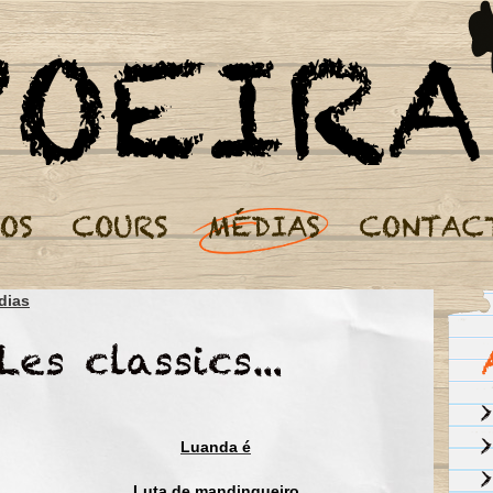
Cours de Capoeira Paris - Nos Médias
dias
Camafeu, Camafeu cadê Maria
Foi passear, Maria foi passear
A passeio da Maria fez a Bahia chorar
Maria foi pra bem longe, para nunca mais voltar
Mais deixou sua familia pra seu nome culturar,
Luanda é
La la é la...
Luta de mandingueiro