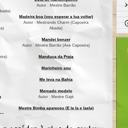
La la é la, la la é la
Autor : Mestre Barrão
La la é la, la la é la, la la é la
Abada)
Madeira boa (vou esperar a lua voltar)
Camafeu, Camafeu cadê Pastinha
Autor : Mestrando Charm (Capoeira
Tá com oitenta pra lá (x2)
da)
Abada)
Ainda joga capoeira
Com quem tem vinte pra cá
Mandei benzer
E por Olga do Alaquetô
Autor : Mestre Barrão (Axe Capoeira)
Não precisa perguntar
Encontrei mas Menininha
ira)
Manduca da Praia
Dentro de seu Gantois
La la é la...
Marinheiro sou
La la é la, la la é la
Me leva na Bahia
La la é la, la la é la, la la é la
Mercado modelo
Camafeu, camafeu cadê você
u
Autor : Mestre Gajé
Estou em todo lugar (x2)
Tô vendendô bugiganga
Mestre Bimba apareceu (E la la e laela)
No Mercado Popular
ar
Se o Mercado tá fechado
ordão
Mestre Waldemar
Hoje eu não vou trabalhar